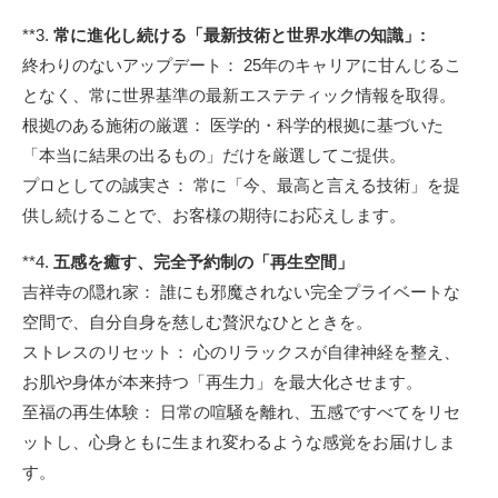
**3.
常に進化し続ける「最新技術と世界水準の知識」:
終わりのないアップデート： 25年のキャリアに甘んじるこ
となく、常に世界基準の最新エステティック情報を取得。
根拠のある施術の厳選： 医学的・科学的根拠に基づいた
「本当に結果の出るもの」だけを厳選してご提供。
プロとしての誠実さ： 常に「今、最高と言える技術」を提
供し続けることで、お客様の期待にお応えします。
**4.
五感を癒す、完全予約制の「再生空間」
吉祥寺の隠れ家： 誰にも邪魔されない完全プライベートな
空間で、自分自身を慈しむ贅沢なひとときを。
ストレスのリセット： 心のリラックスが自律神経を整え、
お肌や身体が本来持つ「再生力」を最大化させます。
至福の再生体験： 日常の喧騒を離れ、五感ですべてをリセ
ットし、心身ともに生まれ変わるような感覚をお届けしま
す。