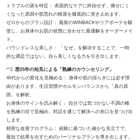
トラブルの源を特定： 表面的なケアに終始せず、痩せにく
くなった原因や肌荒れの根源を徹底的に突き止めます。
ゼロからのプラン設計： 最新のWINBACKやリアボーテを駆
使し、お身体やお肌の状態に合わせた最適解をオーダーメイ
ド。
バウンドレスな美しさ： 「なぜ」を解決することで、一時
的な満足ではない、自ら美しくなる力を引き出します。
**2.
歴25年の知見による「熟練のカウンセリング」
40代からの変化を見極める： 身体や肌の揺らぎには必ず理
由があります。生活習慣やホルモンバランスから「真の原
因」を解析。
お身体のサインを読み解く： 自分では気づかない不調の種
を熟練の目で見極め、対話を通じて解決への糸口を見つけ出
します。
精密な改善プログラム： 経験に基づいた確かな見立てで、
最短で結果を出すためのパーソナルプランを導き出します。